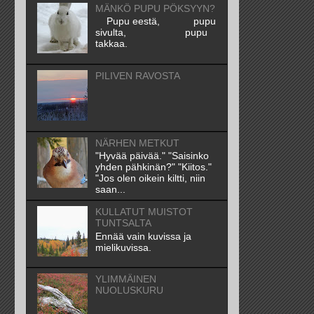
MÄNKÖ PUPU PÖKSYYN?
Pupu eestä, pupu
sivulta, pupu
takkaa.
PILIVEN RAVOSTA
NÄRHEN METKUT
"Hyvää päivää." "Saisinko
yhden pähkinän?" "Kiitos."
"Jos olen oikein kiltti, niin
saan...
KULLATUT MUISTOT
TUNTSALTA
Ennää vain kuvissa ja
mielikuvissa.
YLIMMÄINEN
NUOLUSKURU