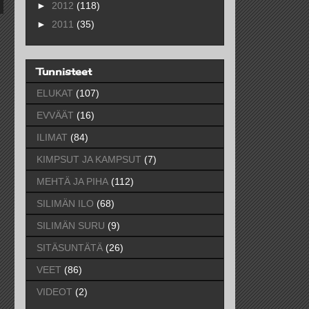
►
2012
(118)
►
2011
(35)
Tunnisteet
ELUKAT
(107)
EVVÄÄT
(16)
ILIMAT
(84)
KIMPSUT JA KAMPSUT
(7)
MEHTÄ JA PIHA
(112)
SILIMÄN ILO
(68)
SILIMÄN SURU
(9)
SITÄSUNTÄTÄ
(26)
VEET
(86)
VIDEOT
(2)