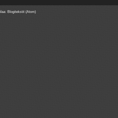
ilaa:
Blogitekstit (Atom)