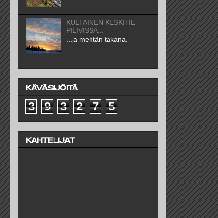
KULTAINEN KESKITIE
PILIVISSÄ...
...ja mehtän takana.
KÄVÄSIJÖITÄ
3
9
3
2
7
5
KAHTELIJAT