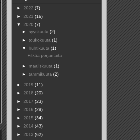
►
2022
(7)
►
2021
(16)
▼
2020
(7)
►
syyskuuta
(2)
►
toukokuuta
(1)
▼
huhtikuuta
(1)
Pitkää perjantaita
►
maaliskuuta
(1)
►
tammikuuta
(2)
►
2019
(11)
►
2018
(20)
►
2017
(23)
►
2016
(28)
►
2015
(34)
►
2014
(43)
►
2013
(62)