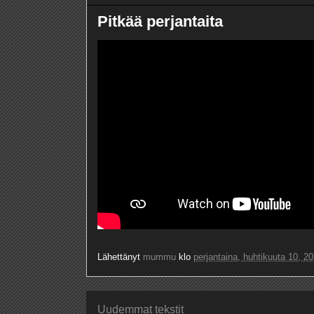
Pitkää perjantaita
Lähettänyt
mummu
klo
perjantaina, huhtikuuta 10, 2
Uudemmat tekstit