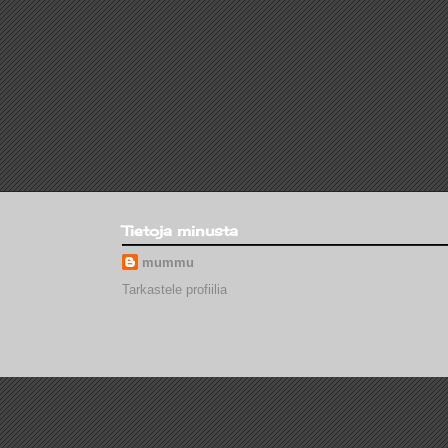
Tietoja minusta
mummu
Tarkastele profiilia