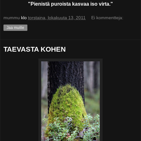
"Pienistä puroista kasvaa iso virta."
mummu
klo
torstaina, lokakuuta 13, 2011
Ei kommentteja:
Jaa muille
TAEVASTA KOHEN