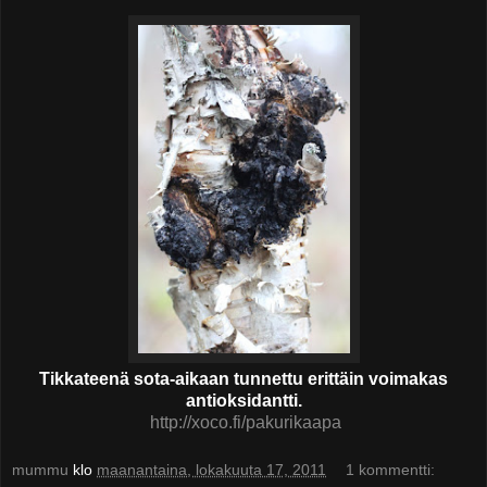
Tikkateenä sota-aikaan tunnettu erittäin voimakas
antioksidantti.
http://xoco.fi/pakurikaapa
mummu
klo
maanantaina, lokakuuta 17, 2011
1 kommentti: