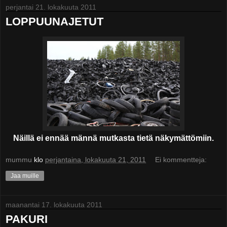
perjantai 21. lokakuuta 2011
LOPPUUNAJETUT
Näillä ei ennää männä mutkasta tietä näkymättömiin.
mummu
klo
perjantaina, lokakuuta 21, 2011
Ei kommentteja:
Jaa muille
maanantai 17. lokakuuta 2011
PAKURI