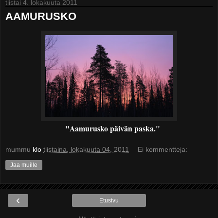
tiistai 4. lokakuuta 2011
AAMURUSKO
"Aamurusko päivän paska."
mummu
klo
tiistaina, lokakuuta 04, 2011
Ei kommentteja:
Jaa muille
‹
Etusivu