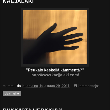
KÄEJÄLÄKI
"Peukalo keskellä kämmentä?"
http://www.kaejjalaki.com/
mummu
klo
lauantaina, lokakuuta 29, 2011
Ei kommentteja:
Jaa muille