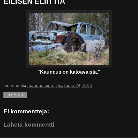
EILISEN ELIITTIÄ
"Kauneus on katoavaista."
mummu
klo
maanantaina, lokakuuta 24, 2011
Jaa muille
Ei kommentteja:
Lähetä kommentti