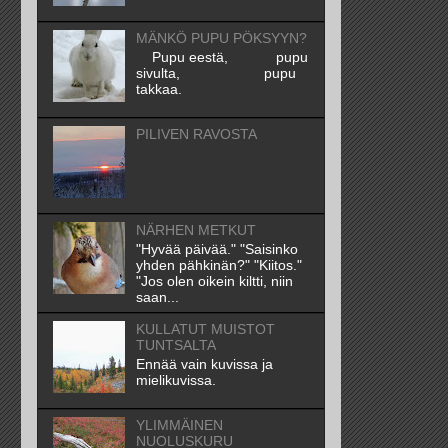
MÄNKÖ PUPU PÖKSYYN?
Pupu eestä, pupu
sivulta, pupu
takkaa.
PILIVEN RAVOSTA
NÄRHEN METKUT
"Hyvää päivää." "Saisinko
yhden pähkinän?" "Kiitos."
"Jos olen oikein kiltti, niin
saan...
KULLATUT MUISTOT
TUNTSALTA
Ennää vain kuvissa ja
mielikuvissa.
YLIMMÄINEN
NUOLUSKURU