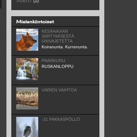
VIDEOT
(2)
Mielenkiintoiset
KESÄAIKAAN
SIIRTYMISESTÄ
UNIVAJETETTA
Koiranunta. Kurrenunta.
PIMIÄKURU
RUSKANLOPPU
VÄRIEN VAIHTOA
-31 PAKKASPÖLLÖ