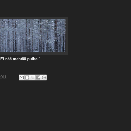
 Ei nää mehtää puilta."
2011