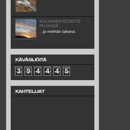
KULTAINEN KESKITIE
PILIVISSÄ...
...ja mehtän takana.
KÄVÄSIJÖITÄ
3
9
4
4
4
5
KAHTELIJAT