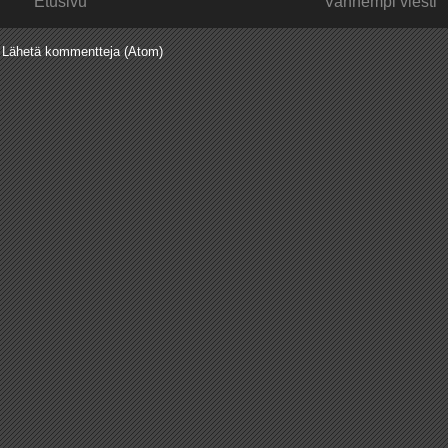
Etusivu
Vanhempi viesti
:
Lähetä kommentteja (Atom)