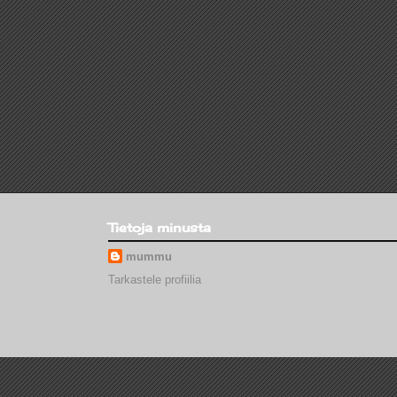
Tietoja minusta
mummu
Tarkastele profiilia