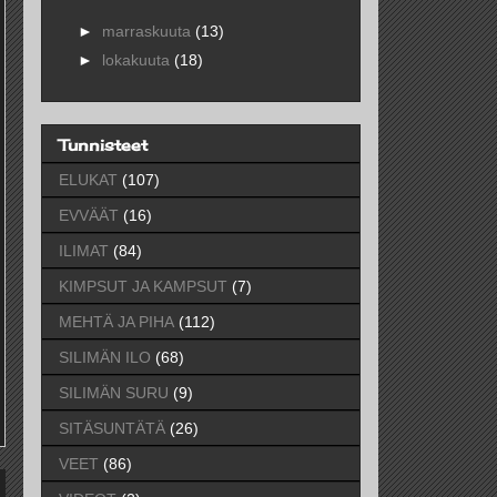
►
marraskuuta
(13)
►
lokakuuta
(18)
Tunnisteet
ELUKAT
(107)
EVVÄÄT
(16)
ILIMAT
(84)
KIMPSUT JA KAMPSUT
(7)
MEHTÄ JA PIHA
(112)
SILIMÄN ILO
(68)
SILIMÄN SURU
(9)
SITÄSUNTÄTÄ
(26)
VEET
(86)