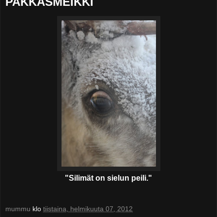
PAKKASMEIKKI
"Silimät on sielun peili."
mummu
klo
tiistaina, helmikuuta 07, 2012