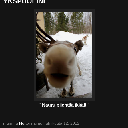
YKSPUOLINE
" Nauru pijentää ikkää."
mummu
klo
torstaina, huhtikuuta 12, 2012