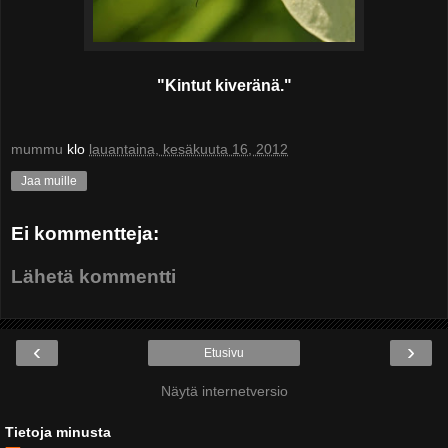
"Kintut kiveränä."
mummu
klo
lauantaina, kesäkuuta 16, 2012
Jaa muille
Ei kommentteja:
Lähetä kommentti
‹
›
Etusivu
Näytä internetversio
Tietoja minusta