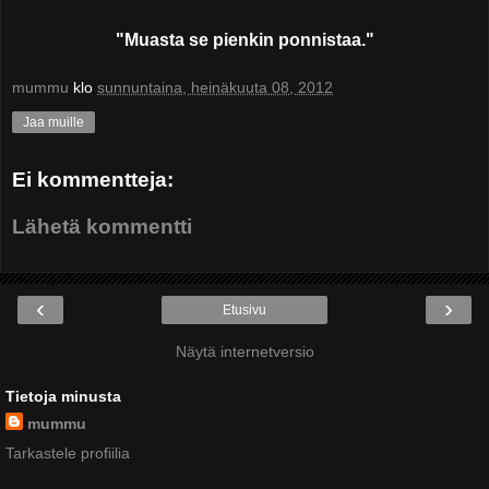
"Muasta se pienkin ponnistaa."
mummu
klo
sunnuntaina, heinäkuuta 08, 2012
Jaa muille
Ei kommentteja:
Lähetä kommentti
‹
›
Etusivu
Näytä internetversio
Tietoja minusta
mummu
Tarkastele profiilia