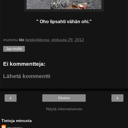
" Oho lipsahti vähän ohi."
mummu
klo
keskiviikkona, elokuuta 29, 2012
Jaa muille
Ei kommentteja:
Lähetä kommentti
‹
›
Etusivu
Näytä internetversio
Tietoja minusta
mummu