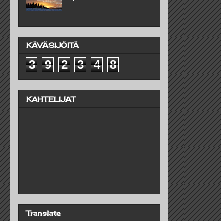
KÄVÄSIJÖITÄ
3
9
2
3
4
8
KAHTELIJAT
Translate