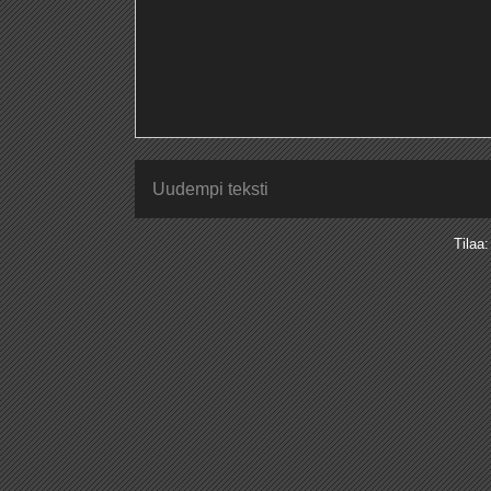
Uudempi teksti
Tilaa