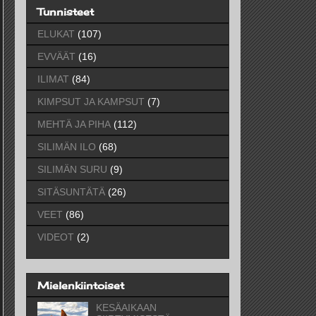
Tunnisteet
ELUKAT
(107)
EVVÄÄT
(16)
ILIMAT
(84)
KIMPSUT JA KAMPSUT
(7)
MEHTÄ JA PIHA
(112)
SILIMÄN ILO
(68)
SILIMÄN SURU
(9)
SITÄSUNTÄTÄ
(26)
VEET
(86)
VIDEOT
(2)
Mielenkiintoiset
KESÄAIKAAN