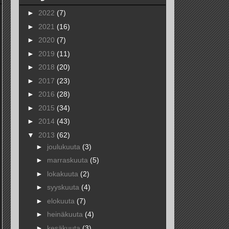
►
2022
(7)
►
2021
(16)
►
2020
(7)
►
2019
(11)
►
2018
(20)
►
2017
(23)
►
2016
(28)
►
2015
(34)
►
2014
(43)
▼
2013
(62)
►
joulukuuta
(3)
►
marraskuuta
(5)
►
lokakuuta
(2)
►
syyskuuta
(4)
►
elokuuta
(7)
►
heinäkuuta
(4)
►
kesäkuuta
(3)