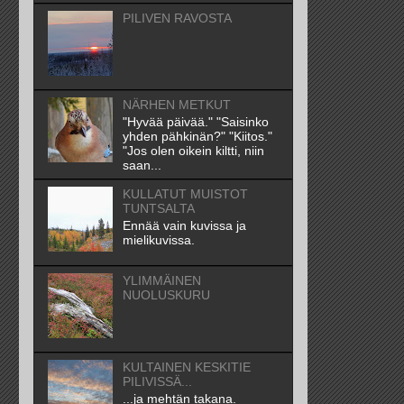
PILIVEN RAVOSTA
NÄRHEN METKUT
"Hyvää päivää." "Saisinko
yhden pähkinän?" "Kiitos."
"Jos olen oikein kiltti, niin
saan...
KULLATUT MUISTOT
TUNTSALTA
Ennää vain kuvissa ja
mielikuvissa.
YLIMMÄINEN
NUOLUSKURU
KULTAINEN KESKITIE
PILIVISSÄ...
...ja mehtän takana.