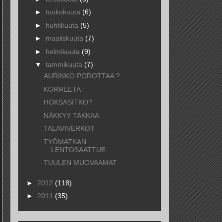
►
toukokuuta
(6)
►
huhtikuuta
(5)
►
maaliskuuta
(7)
►
helmikuuta
(9)
▼
tammikuuta
(7)
AURINKO POROTTAA ?
KORREETA
HOKSASITKO?
NÄKKYY TAKKAA
TALAVIVERKOT
TYÖMATKAN
LENTOSAATTUE
TUULEN MUOVAAMAT
►
2012
(118)
►
2011
(35)