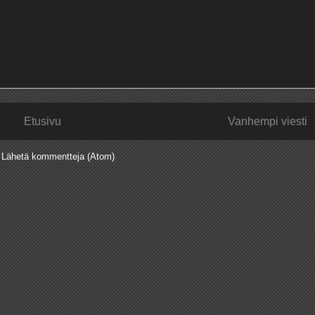
Etusivu
Vanhempi viesti
:
Lähetä kommentteja (Atom)