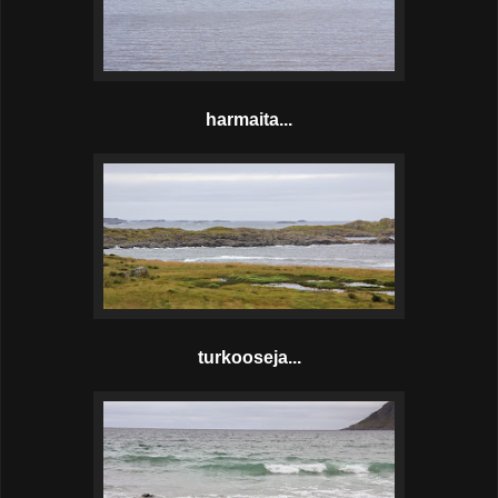
harmaita...
turkooseja...