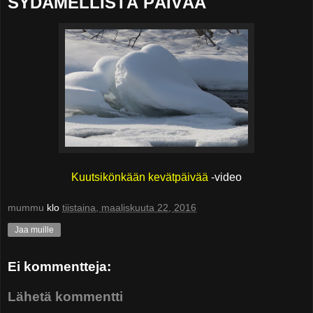
SYDÄMELLISTÄ PÄIVÄÄ
Kuutsikönkään kevätpäivää
-video
mummu
klo
tiistaina, maaliskuuta 22, 2016
Jaa muille
Ei kommentteja:
Lähetä kommentti