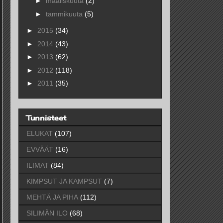
►
maaliskuuta
(2)
►
tammikuuta
(5)
►
2015
(34)
►
2014
(43)
►
2013
(62)
►
2012
(118)
►
2011
(35)
Tunnisteet
ELUKAT
(107)
EVVÄÄT
(16)
ILIMAT
(84)
KIMPSUT JA KAMPSUT
(7)
MEHTÄ JA PIHA
(112)
SILIMÄN ILO
(68)