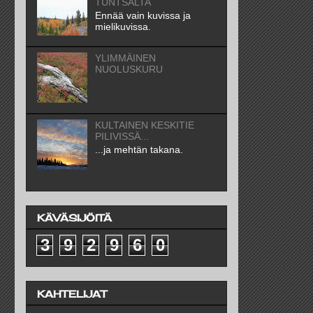
TUNTSALTA
Ennää vain kuvissa ja
mielikuvissa.
YLIMMÄINEN
NUOLUSKURU
KULTAINEN KESKITIE
PILIVISSÄ...
...ja mehtän takana.
KÄVÄSIJÖITÄ
3
9
2
9
6
0
KAHTELIJAT