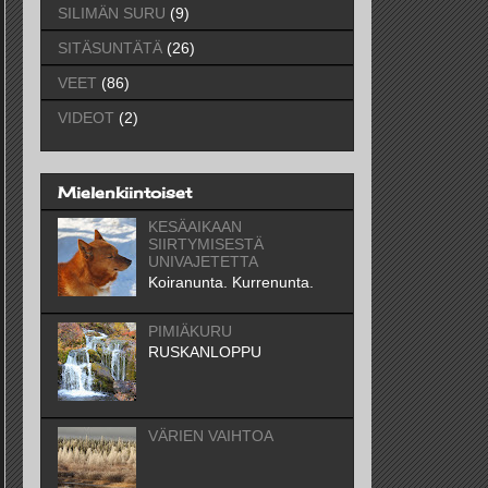
SILIMÄN SURU
(9)
SITÄSUNTÄTÄ
(26)
VEET
(86)
VIDEOT
(2)
Mielenkiintoiset
KESÄAIKAAN
SIIRTYMISESTÄ
UNIVAJETETTA
Koiranunta. Kurrenunta.
PIMIÄKURU
RUSKANLOPPU
VÄRIEN VAIHTOA