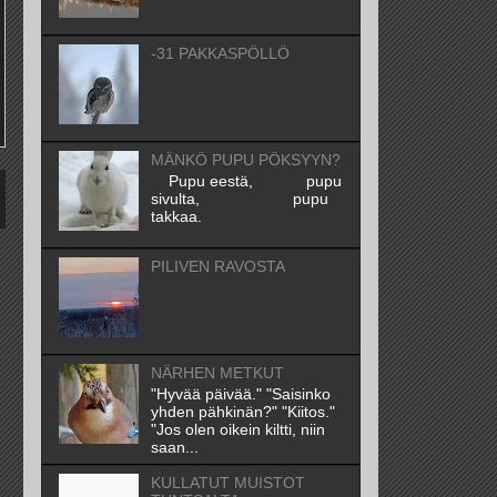
-31 PAKKASPÖLLÖ
MÄNKÖ PUPU PÖKSYYN?
Pupu eestä, pupu
sivulta, pupu
takkaa.
PILIVEN RAVOSTA
NÄRHEN METKUT
"Hyvää päivää." "Saisinko
yhden pähkinän?" "Kiitos."
"Jos olen oikein kiltti, niin
saan...
KULLATUT MUISTOT