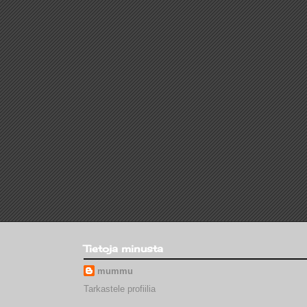
Tietoja minusta
mummu
Tarkastele profiilia