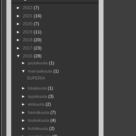
►
2022
(7)
►
2021
(16)
►
2020
(7)
►
2019
(11)
►
2018
(20)
►
2017
(23)
▼
2016
(28)
►
joulukuuta
(1)
▼
marraskuuta
(1)
SUPERIA
►
lokakuuta
(1)
►
syyskuuta
(3)
►
elokuuta
(2)
►
heinäkuuta
(7)
►
toukokuuta
(4)
►
huhtikuuta
(2)