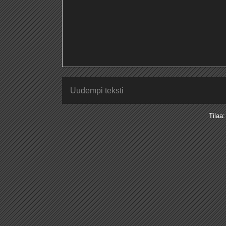
Uudempi teksti
Tilaa