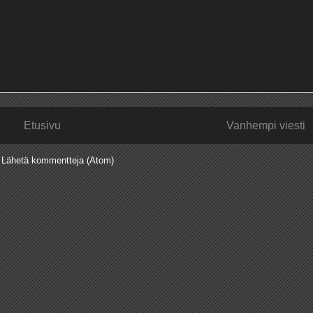
Etusivu
Vanhempi viesti
:
Lähetä kommentteja (Atom)