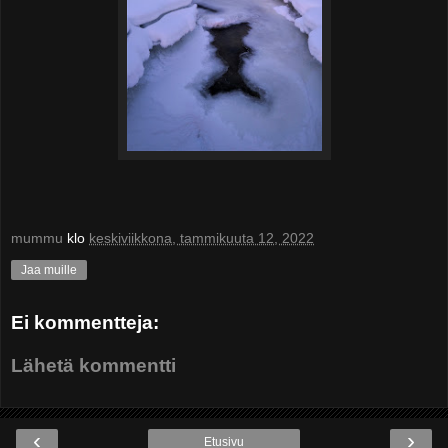
mummu
klo
keskiviikkona, tammikuuta 12, 2022
Jaa muille
Ei kommentteja:
Lähetä kommentti
‹
›
Etusivu