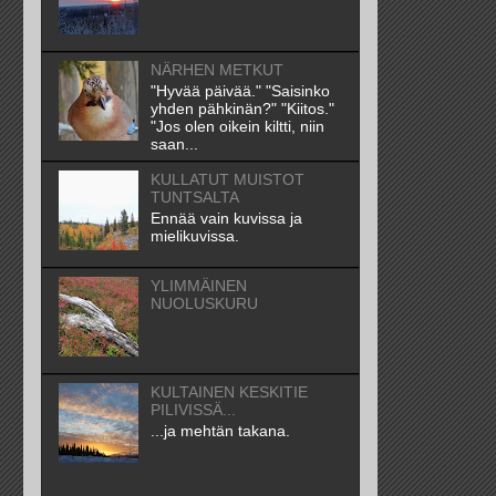
NÄRHEN METKUT
"Hyvää päivää." "Saisinko
yhden pähkinän?" "Kiitos."
"Jos olen oikein kiltti, niin
saan...
KULLATUT MUISTOT
TUNTSALTA
Ennää vain kuvissa ja
mielikuvissa.
YLIMMÄINEN
NUOLUSKURU
KULTAINEN KESKITIE
PILIVISSÄ...
...ja mehtän takana.