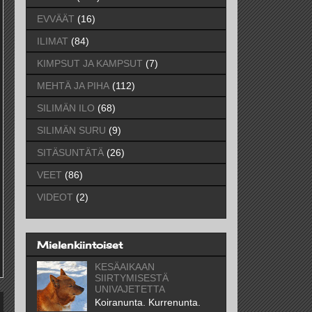
EVVÄÄT
(16)
ILIMAT
(84)
KIMPSUT JA KAMPSUT
(7)
MEHTÄ JA PIHA
(112)
SILIMÄN ILO
(68)
SILIMÄN SURU
(9)
SITÄSUNTÄTÄ
(26)
VEET
(86)
VIDEOT
(2)
Mielenkiintoiset
KESÄAIKAAN
SIIRTYMISESTÄ
UNIVAJETETTA
Koiranunta. Kurrenunta.