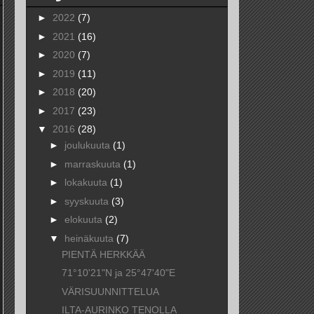
►
2022
(7)
►
2021
(16)
►
2020
(7)
►
2019
(11)
►
2018
(20)
►
2017
(23)
▼
2016
(28)
►
joulukuuta
(1)
►
marraskuuta
(1)
►
lokakuuta
(1)
►
syyskuuta
(3)
►
elokuuta
(2)
▼
heinäkuuta
(7)
PIENTÄ HERKKÄÄ
71°10'21"N ja 25°47'40"E
VÄRISUUNNITTELUA
ILTA-AURINKO TENOLLA