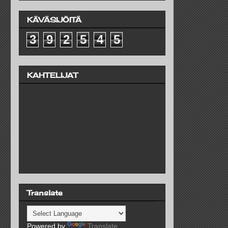
KÄVÄSIJÖITÄ
3
9
2
5
4
5
KAHTELIJAT
Translate
Powered by
Translate