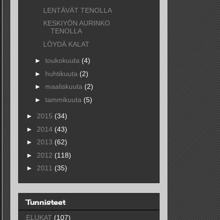
LENTÄVÄT TENOLLA
KESKIYÖN AURINKO
TENOLLA
LÖYDÄ KALAT
►
toukokuuta
(4)
►
huhtikuuta
(2)
►
maaliskuuta
(2)
►
tammikuuta
(5)
►
2015
(34)
►
2014
(43)
►
2013
(62)
►
2012
(118)
►
2011
(35)
Tunnisteet
ELUKAT
(107)