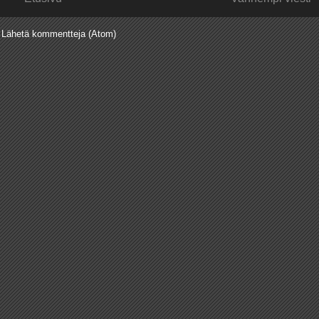
:
Lähetä kommentteja (Atom)